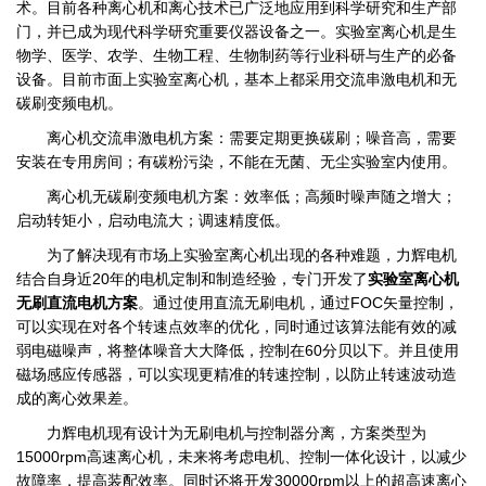
术。目前各种离心机和离心技术已广泛地应用到科学研究和生产部
门，并已成为现代科学研究重要仪器设备之一。实验室离心机是生
物学、医学、农学、生物工程、生物制药等行业科研与生产的必备
设备。目前市面上实验室离心机，基本上都采用交流串激电机和无
碳刷变频电机。
离心机交流串激电机方案：需要定期更换碳刷；噪音高，需要
安装在专用房间；有碳粉污染，不能在无菌、无尘实验室内使用。
离心机无碳刷变频电机方案：效率低；高频时噪声随之增大；
启动转矩小，启动电流大；调速精度低。
为了解决现有市场上实验室离心机出现的各种难题，力辉电机
结合自身近20年的电机定制和制造经验，专门开发了
实验室离心机
无刷直流电机方案
。通过使用直流无刷电机，通过FOC矢量控制，
可以实现在对各个转速点效率的优化，同时通过该算法能有效的减
弱电磁噪声，将整体噪音大大降低，控制在60分贝以下。并且使用
磁场感应传感器，可以实现更精准的转速控制，以防止转速波动造
成的离心效果差。
力辉电机现有设计为无刷电机与控制器分离，方案类型为
15000rpm高速离心机，未来将考虑电机、控制一体化设计，以减少
故障率，提高装配效率。同时还将开发30000rpm以上的超高速离心