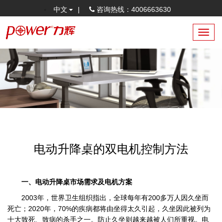
中文
|
咨询热线：4006663630
Toggl
navig
电动升降桌的双电机控制方法
一、电动升降桌市场需求及电机方案
2003年，世界卫生组织指出，全球每年有200多万人因久坐而
死亡；2020年，70%的疾病都将由坐得太久引起，久坐因此被列为
十大致死、致病的杀手之一。防止久坐则越来越被人们所重视。电