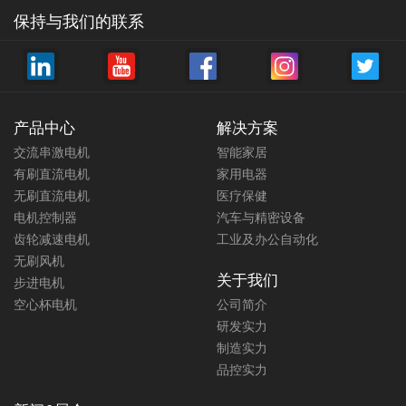
保持与我们的联系
电动升降桌电机PGM-W060系列
新型电动升降桌齿轮箱电机
24V低压有刷直流齿轮箱电机 单腿
PGM.W050系列 自锁力
负载超60KG 可选配相应的控制器
>80KG（24小时静止不下滑）负载
及按钮面板构成统一的升降桌驱动
电流<6.5A 可搭配相应控制器及按
系统
钮面板构成统一的升降桌驱动系统
产品中心
解决方案
扭力:11 N.m
扭力:18 N.m
交流串激电机
智能家居
此电动升降桌椅电机PGM-W060系
该电动升降桌电机PGM.W050系
有刷直流电机
家用电器
列为24V低压直流涡轮齿轮想电
列，齿轮箱采用蜗轮蜗杆设计，自
机，采用直流电机+涡轮齿轮箱的设
锁力>80kg（24小时静止不下
无刷直流电机
医疗保健
计，扭矩大，噪音低，紧凑小体
滑），负载电流<6.5A，噪音低(空
电机控制器
汽车与精密设备
积，单腿负载超60KG，可选配相应
载噪音≤45dB(A))，寿命长(＞
齿轮减速电机
工业及办公自动化
的控制器及按钮面板构成统一的升
20000cycles)，输出扭矩大(＞
降桌驱动系统
18N.m)，体积小，重量轻，经过UL
无刷风机
认证。
关于我们
步进电机
空心杯电机
公司简介
更多详情+
更多详情+
研发实力
制造实力
品控实力
电动升降桌电机控制器