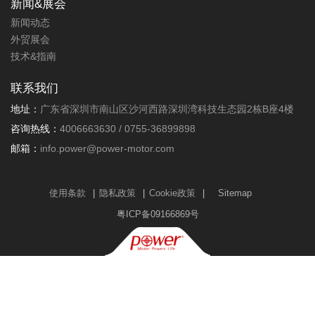
新闻&展会
电动升降桌直流有刷电机控制器，
新闻动态
AC100-240V输入，正交编码器确
认转子位置进行位置控制。功率
外贸展会
<300W。可驱动两个推杆，适配
技术&指南
60Kg、80Kg、100Kg升降桌有刷
电机。
联系我们
应用领域：升降桌、休闲床
地址：
广东省深圳市南山区沙河西路深圳湾科技生态园2栋B座4楼
咨询热线：
4006663630 / 0755-36899898
邮箱：
info.power@power-motor.com
更多详情+
使用条款
|
隐私政策
|
Cookie政策
|
Sitemap
粤ICP备09166869号