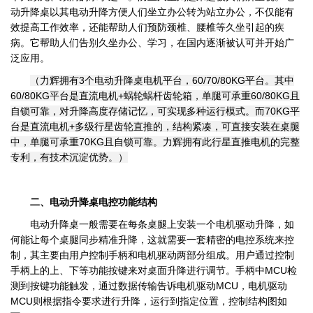
动升降桌以其电动升降方便人们坐立办公转为站立办公，不仅能有
效提高工作效率，还能帮助人们预防颈椎、腰椎等久坐引起的疾
病。它帮助人们告别久坐办公、学习，在国内逐渐被认可并开始广
泛应用。
（力辉拥有3个电动升降桌电机平台，60/70/80KG平台。其中
60/80KG平台是直流电机+蜗轮蜗杆齿轮箱，单腿可承重60/80KG且
自锁可靠，对升降高度存储记忆，可实现多种运行模式。而70KG平
台是直流电机+多级行星齿轮直推的，结构紧凑，可直接安装在桌腿
中，单腿可承重70KG且自锁可靠。力辉拥有此行星直推电机的完整
专利，有技术沉淀优势。）
二、电动升降桌电控功能结构
电动升降桌一般需要在每条桌腿上安装一个电机驱动升降，如
何能让每个桌腿同步精准升降，这就需要一套精密的电控系统来控
制，其主要由用户控制手柄和电机驱动两部分组成。用户通过控制
手柄上的上、下等功能按键来对桌面升降进行调节。手柄中MCU检
测到按键功能触发，通过数据传输告诉电机驱动MCU，电机驱动
MCU则根据指令要求进行升降，运行到指定位置，控制结构图如