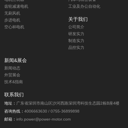
齿轮减速电机
工业及办公自动化
无刷风机
关于我们
步进电机
空心杯电机
公司简介
研发实力
制造实力
品控实力
可大批量定制的游泳池水循环处理
器电机12V1.55N.M直流齿轮箱电机
新闻&展会
新闻动态
扭力:1.55N.m
功率:0.7
外贸展会
转速:1rpm
技术&指南
大转矩，长寿命，低转速
联系我们
地址：
广东省深圳市南山区沙河西路深圳湾科技生态园2栋B座4楼
咨询热线：
4006663630 / 0755-36899898
邮箱：
info.power@power-motor.com