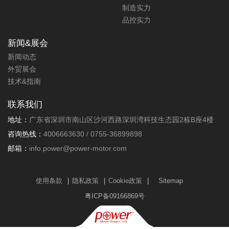
制造实力
品控实力
净水器电机230V/38W/180MN.M直
流电机
新闻&展会
新闻动态
扭力:180mN.m
功率:38W
外贸展会
转速:2000RPM
技术&指南
此款净水器直流电机(230V)，为净
水器增压提供最佳力矩，长寿命，
联系我们
低噪音，可定制范围广；力辉电机
拥有完善的电机定制平台，19年技
地址：
广东省深圳市南山区沙河西路深圳湾科技生态园2栋B座4楼
术优势，快速定制高品质电机方
咨询热线：
4006663630 / 0755-36899898
案。
邮箱：
info.power@power-motor.com
更多详情+
使用条款
|
隐私政策
|
Cookie政策
|
Sitemap
粤ICP备09166869号