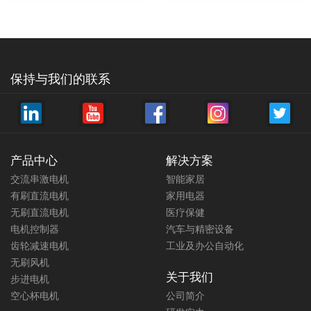
更多详情+
更多详情+
保持与我们的联系
须大批量定制的便携式无线手持吸
可大批量定制的手持式吸尘器电机
尘器电机19.3V180W直流电机
25.2V158.7 W无刷直流电机
扭力:100mN.m
扭力:-
功率:180W
功率:158.7 W
转速:17500rpm
转速:100000 RPM
产品中心
解决方案
经典手持式吸尘器19.3V直流电机，
紧凑型吸尘器25.2V无刷直流电机，
交流串激电机
智能家居
为某知名吸尘器品牌开发，为手持
为某知名吸尘器品牌开发，为吸尘
有刷直流电机
家用电器
式吸尘器提供最佳转速和吸力，高
器提供最佳转速和吸力，高转速，
无刷直流电机
医疗保健
转速，长寿命，可定制范围广。力
大吸力，结构紧凑，重量轻。力辉
辉电机拥有成熟的吸尘器电机定制
电机拥有成熟的吸尘器电机定制平
电机控制器
汽车与精密设备
平台，可提供庞大的参考样机，定
台，可提供庞大的参考样机，定制
齿轮减速电机
工业及办公自动化
制周期短，节约成本。
周期短，节约成本。
无刷风机
关于我们
步进电机
空心杯电机
公司简介
更多详情+
更多详情+