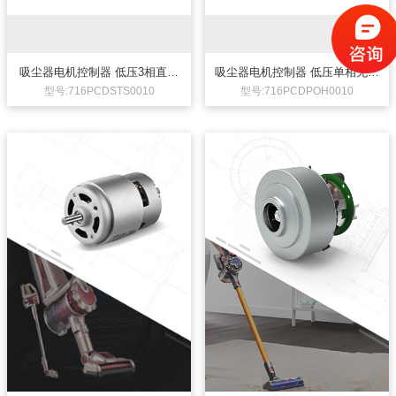
吸尘器电机控制器 低压3相直流
吸尘器电机控制器 低压单相无刷
无刷电机控制器
直流电机控制器
型号:716PCDSTS0010
型号:716PCDPOH0010
可大批量定制的手持式真空吸尘器
吸尘器电机控制器 低压3相无刷直
电机24V350W无刷直流电机
流电机控制器
功率:350W
低压3相无刷直流电机控制器，
转速:100000±10%
DC12/DC24V输入，弦波、有霍尔
起动+无霍尔运行控制。功率
手持式吸尘器24V无刷直流电机，
<60W，带调速控制。2对极电机，
为某知名吸尘器品牌开发，为吸尘
转速可达10000rpm。此电机控制板
器提供最佳转速和吸力，高转速，
为非标定制品，仅供参考。
长寿命，高效率，电压可定制。力
应用领域：无叶风扇
辉电机拥有成熟的吸尘器电机定制
电机控制板：Φ54*H15