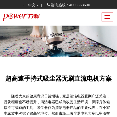
中文
|
咨询热线：4006663630
Toggl
navig
超高速手持式吸尘器无刷直流电机方案
随着大众的健康意识日益增强，家居清洁电器受到广泛关注，
普及程度也不断提升，清洁电器已成为改善生活环境、保障身体健
康不可或缺的工具。
吸尘器作为清洁电器产品的主要代表，在小家
电家族中占据了很高的地位。然而市场上吸尘器电机大多以串激交