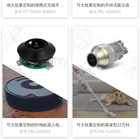
平台，可提供庞大的参考样机，定
须大批量定制的便携式无线手持
可大批量定制的手持式吸尘器电
制周期短，节约成本。
吸尘器电机19.3V180W直流电机
机25.2V158.7 W无刷直流电机
型号:PT-755PM SERIES
型号:PBL.4208025
更多详情+
更多详情+
吸尘器电机控制器 低压3相直流无
吸尘器电机控制器 低压单相无刷直
刷电机控制器
流电机控制器
低压3相直流无刷电机控制器，
低压单相无刷直流电机控制器。
DC12～25V输入，弦波、无霍尔控
DC7.2V~25V输入，方波、有霍尔
制，功率<150W，无需散热。串口
控制。功率<500W，带调速控制。
通讯调速。1对极电机转速可达
1对极电机，转速可达
100000rpm。此电机控制板为非标
100000rpm。此控制板为非标定制
定制品，仅供参考。
品，仅供参考。
应用领域：无绳吸尘器电机
应用：无绳吸尘器、吸痰器、攀爬
电机控制板：70*27*15
设备等
电机控制板：Φ56*H24
可大批量定制的扫地机器人电机
可大批量定制的紧凑型12万转手
智能吸尘器电机14V20.4W无刷
持式吸尘器电机24V500W无刷直
型号:PBL2306014
型号:PBL3125024
直流电机
流电机