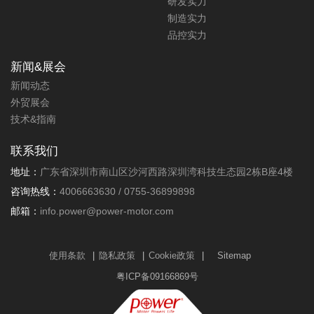
研发实力
制造实力
品控实力
可大批量定制的扫地机器人电机智
可大批量定制的紧凑型12万转手持
能吸尘器电机14V20.4W无刷直流
式吸尘器电机24V500W无刷直流电
新闻&展会
电机
机
新闻动态
功率:20.4W
功率:500W
外贸展会
转速:110000±10%rpm
经典家用扫地机器人14V无刷直流
技术&指南
电机，为某知名吸尘器品牌开发，
紧凑型吸尘器无刷直流电机(24V)，
为扫地机器人提供最佳动力，扁平
为某知名吸尘器品牌开发，为手持
联系我们
化设计，长寿命，低噪音，电压可
式吸尘器提供最佳转速和吸力，体
定制。力辉电机拥有成熟的吸尘器
积小，重量轻，寿命长，噪音低。
地址：
广东省深圳市南山区沙河西路深圳湾科技生态园2栋B座4楼
电机定制平台，可提供庞大的参考
力辉电机拥有成熟的吸尘器电机定
咨询热线：
4006663630 / 0755-36899898
样机，定制周期短，节约成本。
制平台，可提供庞大的样机数据作
为参考。
邮箱：
info.power@power-motor.com
更多详情+
更多详情+
使用条款
|
隐私政策
|
Cookie政策
|
Sitemap
粤ICP备09166869号