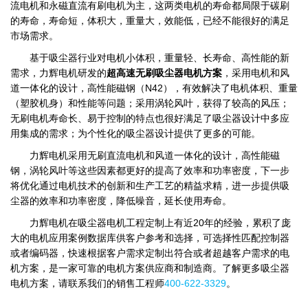
流电机和永磁直流有刷电机为主，这两类电机的寿命都局限于碳刷
的寿命，寿命短，体积大，重量大，效能低，已经不能很好的满足
市场需求。
基于吸尘器行业对电机小体积，重量轻、长寿命、高性能的新
需求，力辉电机研发的
超高速无刷吸尘器电机方案
，采用电机和风
道一体化的设计，高性能磁钢（N42），有效解决了电机体积、重量
（塑胶机身）和性能等问题；采用涡轮风叶，获得了较高的风压；
无刷电机寿命长、易于控制的特点也很好满足了吸尘器设计中多应
用集成的需求；为个性化的吸尘器设计提供了更多的可能。
力辉电机采用无刷直流电机和风道一体化的设计，高性能磁
钢，涡轮风叶等这些因素都更好的提高了效率和功率密度，下一步
将优化通过电机技术的创新和生产工艺的精益求精，进一步提供吸
尘器的效率和功率密度，降低噪音，延长使用寿命。
力辉电机在吸尘器电机工程定制上有近20年的经验，累积了庞
大的电机应用案例数据库供客户参考和选择，可选择性匹配控制器
或者编码器，快速根据客户需求定制出符合或者超越客户需求的电
机方案，是一家可靠的电机方案供应商和制造商。了解更多吸尘器
电机方案，请联系我们的销售工程师
400-622-3329
。