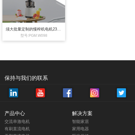
须大批量定制的慢榨机电机230V
8.41N.M61.63 W齿轮减速直流电
型号:PGM.W098
机
保持与我们的联系
须大批量定制的电动果蔬慢榨机电
可大批量定制的大扭力电动果蔬慢
机榨汁机电机230V400W直流电机
榨机电机230V75W直流电机
扭力:440mNm
扭力:1600mNm
功率:400W
功率:75W
转速:8500RPM
转速:44RPM
产品中心
解决方案
经典电动慢榨机230V直流电机，为
经典电动慢榨机230V直流电机，为
交流串激电机
智能家居
高效榨汁提供最佳转速和转矩，高
高效榨汁提供最佳转速和转矩，高
有刷直流电机
家用电器
转矩，长寿命，带速度反馈功能。
转矩，长寿命，低噪音。力辉电机