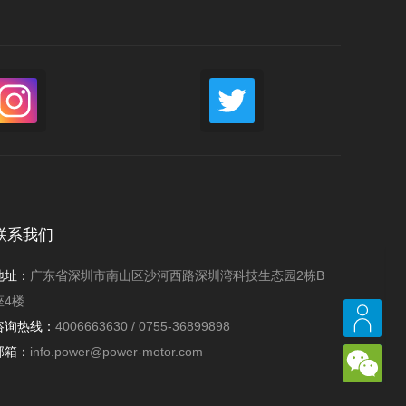
机PU8040系列
m
扭力:800 mN.m
功率:520W
M
转速:22000 rpm
为230V交流串激电
此款搅拌器电机为220V交流串激电
，长寿命，为搅拌器
机PU8040系列，长寿命，高效率，
和转矩，平台成熟。
低成本。
联系我们
多详情+
更多详情+
地址：
广东省深圳市南山区沙河西路深圳湾科技生态园2栋B
座4楼
咨询热线：
4006663630 / 0755-36899898
邮箱：
info.power@power-motor.com