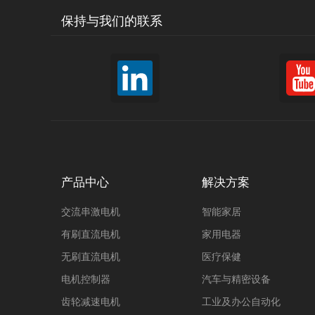
系列 带电池包 新款
PT555PM系列 充电
款
保持与我们的联系
扭力:220mN.m
扭力:89mN.m
功率:150W
功率:100W
转速:13000rpm
转速:12800rpm
力辉新款无线手持式搅拌器直流电
力辉新款无线手持式
机PT2730系列，通过低压直流电机
机PT555PM系列
配可充电电池包PCB板组件组合结
机配可充电电池包P
构，效率由60%提高至70%以上，
结构，效率由60%提
具有效率高、体积小、扭矩大、无
上，具有效率高、体
线便捷等优势，解决了搅拌器电机
大、无线便捷等优势
在效率、带绳化方面的缺陷问题，
器电机在效率、带绳
大大提高用户的体验及效果。
问题，大大提高用户
产品中心
解决方案
果。
更多详情+
更多详
交流串激电机
智能家居
有刷直流电机
家用电器
无刷直流电机
医疗保健
须大批量定制的220V136W蔬菜水
须大批量定制的婴儿
电机控制器
汽车与精密设备
果榨汁机电机交流
机手持搅拌料理棒电机2
直流电机
齿轮减速电机
工业及办公自动化
扭力:105 mN.m