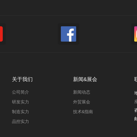
式 带电池包 新
机PU8830系列
机
扭力:750 mN.m
扭力:500 mN.
功率:768 W
功率:300 W
转速:21000 RPM
转速:9000 RP
此款搅拌器电机为220V交流串激电
此款搅拌器电机
搅拌器直流电
机PU8830系列，长寿命，带转速反
机，扭矩较大
，通过低压直流电
馈功能，可很好的实现搅拌器多功
提供最佳转速
CB板组件组合
能。
高至70%以
积小、扭矩
，解决了搅拌
化方面的缺陷
的体验及效
关于我们
新闻&展会
情+
更多详情+
更
公司简介
新闻动态
研发实力
外贸展会
制造实力
技术&指南
辅食搅拌机电
家用手持式打蛋器电机奶油奶盖打
品控实力
30V260W
发器电机手持式搅拌器电机
230V100W直流电机