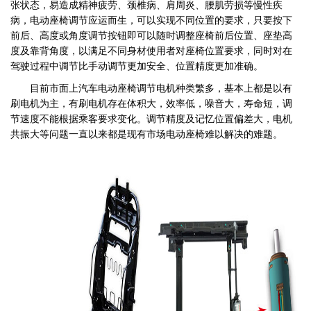
张状态，易造成精神疲劳、颈椎病、肩周炎、腰肌劳损等慢性疾
病，电动座椅调节应运而生，可以实现不同位置的要求，只要按下
前后、高度或角度调节按钮即可以随时调整座椅前后位置、座垫高
度及靠背角度，以满足不同身材使用者对座椅位置要求，同时对在
驾驶过程中调节比手动调节更加安全、位置精度更加准确。
目前市面上汽车电动座椅调节电机种类繁多，基本上都是以有
刷电机为主，有刷电机存在体积大，效率低，噪音大，寿命短，调
节速度不能根据乘客要求变化。调节精度及记忆位置偏差大，电机
共振大等问题一直以来都是现有市场电动座椅难以解决的难题。