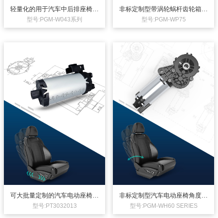
轻量化的用于汽车中后排座椅快
非标定制型带涡轮蜗杆齿轮箱的
速水平调节电机 13V齿轮箱直流
汽车电动座椅升降调节电机12V1
型号:PGM-W043系列
型号:PGM-WP75
电机
9 N.M直流减速电机
非标定制型带蜗轮蜗杆齿轮箱的汽
轻量化汽车副驾座椅水平调节电机
车电动座椅背靠角度调节直流电机
13V有刷直流电机
扭力:12N.m
扭力:261 mN.m
功率:15W
功率:40 W
转速:13rpm
转速:3000rpm
此款电动座椅垂直高度调节电机
该款汽车电动座椅电机为水平前后
(12V)，转矩大，寿命长，噪音低，
调节的13V直流电机，噪音低，寿
还具有位置记忆功能，可作为电动
命长，采用轻量化材料，品质稳
升降桌椅电机的参考电机。力辉电
定，还具有位置记忆功能。力辉拥
机拥有完善的升降桌椅电机定制平
有成熟的电动座椅电机定制平台，
可大批量定制的汽车电动座椅水
非标定制型汽车电动座椅角度调
台和自动化产线，可提供庞大的参
可提供庞大的参考样机，定制周期
平调节电机12V40W直流电机
节电机12V11.5N.M直流齿轮箱电
型号:PT3032013
型号:PGM-WH60 SERIES
考样机，快速低成本的定制高品质
短，节约成本。
机
电机方案。