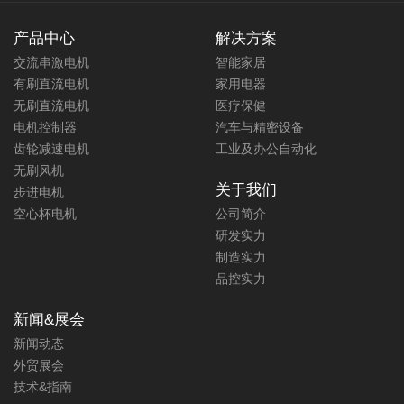
产品中心
解决方案
交流串激电机
智能家居
有刷直流电机
家用电器
无刷直流电机
医疗保健
电机控制器
汽车与精密设备
齿轮减速电机
工业及办公自动化
无刷风机
关于我们
步进电机
空心杯电机
公司简介
研发实力
制造实力
品控实力
应用于加油站油枪的油泵电机230V
无刷电机
新闻&展会
新闻动态
扭力:492 mN.m
功率:90 W
外贸展会
转速:1738-2630 RPM
技术&指南
应用于油枪的油泵电机，230V无刷