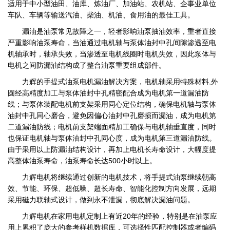
适用于中小型油田、油库、炼油厂、加油站、农机站、企事业单位
车队、车辆等输送汽油、柴油、机油、食用油的最佳工具。
漏油是油泵常见故障之一，轻者影响油泵抽油效率，重者直接
严重影响油泵寿命，当油通过电机轴与泵体油封中孔间隙渗透至电
机轴承时，轴承失效，当渗透至电机线圈时电机失效，因此泵体与
电机之间防漏油结构成了整台油泵重要组成部件。
力辉的手提式油泵电机漏油解决方案，电机轴采用特殊材料,外
圆经高精度加工与泵体油封中孔精密配合成为电机第一道漏油防
线；与泵体装配电机前支架采用同心定位结构，确保电机轴与泵体
油封中孔同心磨合，避免因偏心油封中孔磨损而漏油，成为电机第
二道漏油防线；电机前支架端面精加工确保与电机轴垂直度，同时
也保证电机轴与泵体油封中孔同心度，成为电机第三道漏油防线。
由于采用以上防漏油结构设计，再加上电机长寿命设计，大幅度提
高整体油泵寿命，油泵寿命长达500小时以上。
力辉电机将继续通过创新的电机技术，将手提式油泵继续朝高
效、节能、环保、超低噪、超长寿命、智能化控制方向发展，远期
采用磁力联轴式设计，做到永不泄漏，彻底解决漏油问题。
力辉电机在家用电机定制上有近20年的经验，特别是在油泵应
用上累积了庞大的参考样机数据库，可选择性匹配控制器或者编码